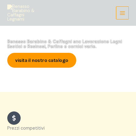
Vai
al
contenuto
Benasso Barabino & Caffagni snc Lavorazione Legni
Esotici e Resinosi, Perline e cornici varie.
visita il nostro catalogo
Prezzi competitivi